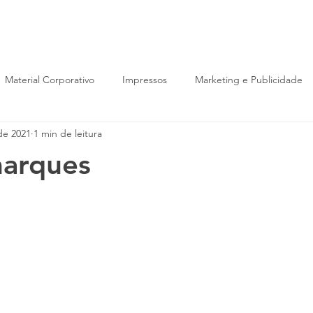
ÇOS
CLIENTES
TRABALHOS
CO
Material Corporativo
Impressos
Marketing e Publicidade
de 2021
1 min de leitura
marques