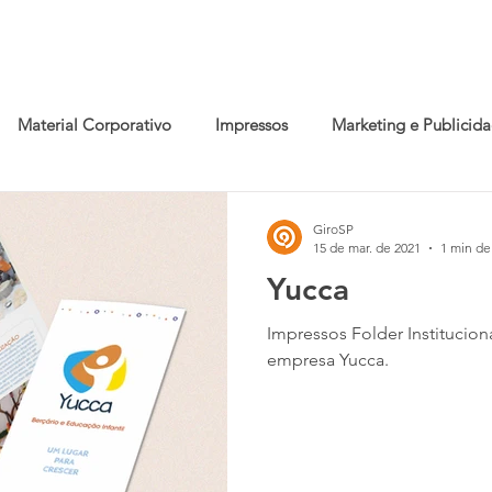
ÇOS
CLIENTES
TRABALHOS
CO
Material Corporativo
Impressos
Marketing e Publicid
ão e Etiquetas
GiroSP
15 de mar. de 2021
1 min de 
Yucca
Impressos Folder Institucion
empresa Yucca.