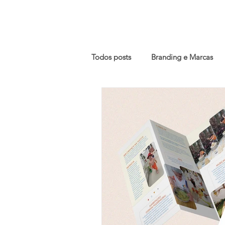
HOME
SERVI
Todos posts
Branding e Marcas
Banners e Cartazes
Adesivaç